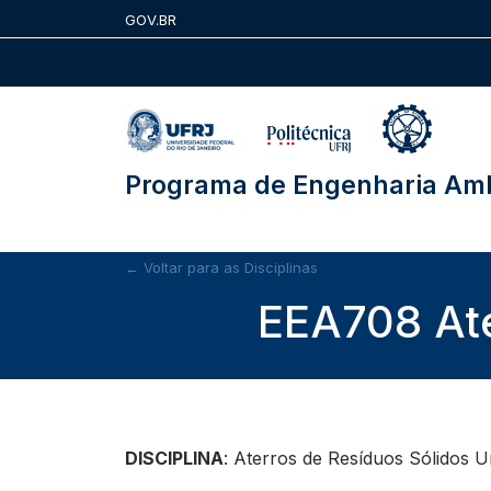
Skip
GOV.BR
to
content
Programa de Engenharia Amb
← Voltar para as Disciplinas
EEA708 Ate
DISCIPLINA
: Aterros de Resíduos Sólidos