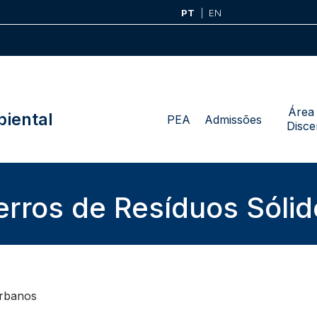
PT
EN
Área
iental
PEA
Admissões
Disce
rros de Resíduos Sóli
 Urbanos