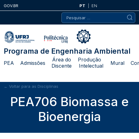
Skip
GOV.BR
PT
EN
to
Pesquisar
content
por:
Programa de Engenharia Ambiental
Área do
Produção
PEA
Admissões
Mural
Con
Discente
Intelectual
← Voltar para as Disciplinas
PEA706 Biomassa e
Bioenergia