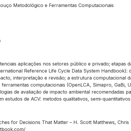
cabouço Metodológico e Ferramentas Computacionais
n
tenciais aplicações nos setores público e privado; etapa
nternational Reference Life Cycle Data System Handbook): 
mpacto, interpretação e revisão; a estrutura computacional 
tes ferramentas computacionais (OpenLCA, Simapro, GaBi, 
logias de avaliação de impacto ambiental recomendadas par
 estudos de ACV: metodos qualitativos, semi-quantitativos 
aches for Decisions That Matter – H. Scott Matthews, Chri
extbook.com/