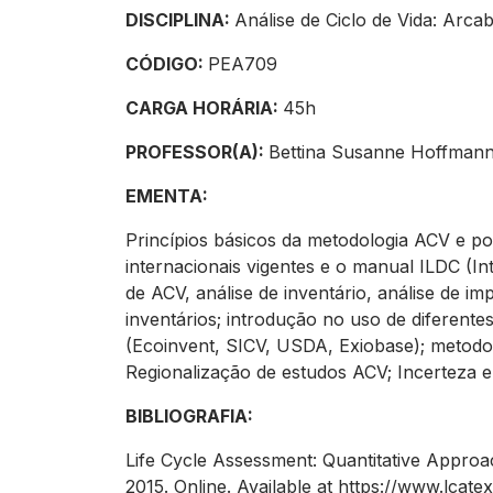
DISCIPLINA:
Análise de Ciclo de Vida: Ar
CÓDIGO:
PEA709
CARGA HORÁRIA:
45h
PROFESSOR(A):
Bettina Susanne Hoffman
EMENTA:
Princípios básicos da metodologia ACV e po
internacionais vigentes e o manual ILDC (I
de ACV, análise de inventário, análise de i
inventários; introdução no uso de diferen
(Ecoinvent, SICV, USDA, Exiobase); metodo
Regionalização de estudos ACV; Incerteza em
BIBLIOGRAFIA:
Life Cycle Assessment: Quantitative Appro
2015. Online. Available at https://www.lcat