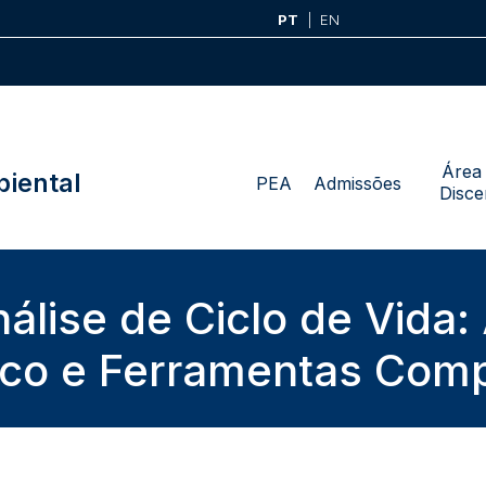
PT
EN
Área
iental
PEA
Admissões
Disce
lise de Ciclo de Vida
co e Ferramentas Com