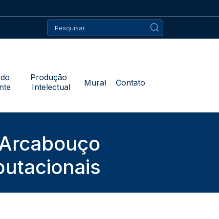
Pesquisar
por:
 do
Produção
Mural
Contato
nte
Intelectual
: Arcabouço
putacionais