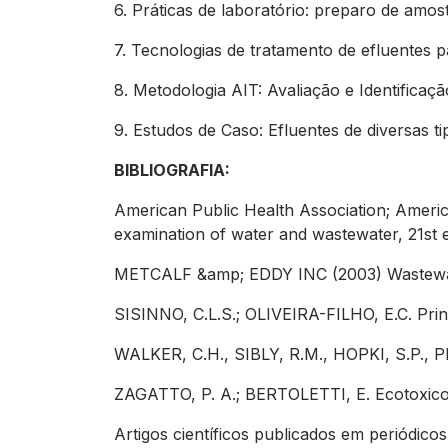
6. Práticas de laboratório: preparo de amost
7. Tecnologias de tratamento de efluentes 
8. Metodologia AIT: Avaliação e Identificaç
9. Estudos de Caso: Efluentes de diversas tip
BIBLIOGRAFIA:
American Public Health Association; Americ
examination of water and wastewater, 21st e
METCALF &amp; EDDY INC (2003) Wastewater
SISINNO, C.L.S.; OLIVEIRA-FILHO, E.C. Princí
WALKER, C.H., SIBLY, R.M., HOPKI, S.P., PE
ZAGATTO, P. A.; BERTOLETTI, E. Ecotoxicolo
Artigos científicos publicados em periódico