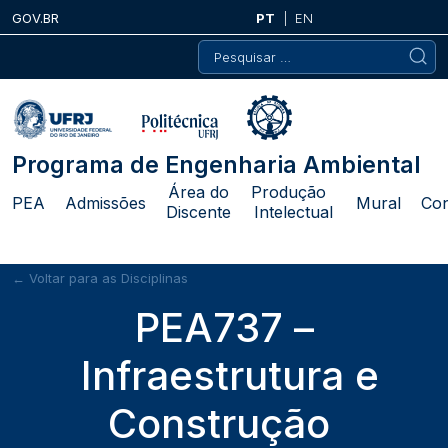
Skip
GOV.BR
PT
EN
to
Pesquisar
content
por:
Programa de Engenharia Ambiental
Área do
Produção
PEA
Admissões
Mural
Con
Discente
Intelectual
← Voltar para as Disciplinas
PEA737 –
Infraestrutura e
Construção