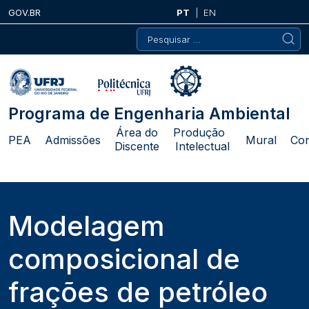
Skip
GOV.BR
PT
EN
to
Pesquisar
content
por:
Programa de Engenharia Ambiental
Área do
Produção
PEA
Admissões
Mural
Con
Discente
Intelectual
Modelagem
composicional de
frações de petróleo