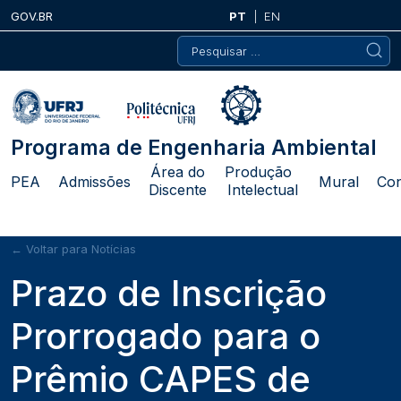
Skip
GOV.BR
PT
EN
to
Pesquisar
content
por:
Programa de Engenharia Ambiental
Área do
Produção
PEA
Admissões
Mural
Con
Discente
Intelectual
← Voltar para Notícias
Prazo de Inscrição
Prorrogado para o
Prêmio CAPES de