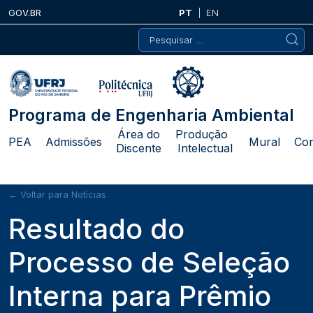
Skip
GOV.BR
PT
EN
to
Pesquisar
content
por:
Programa de Engenharia Ambiental
Área do
Produção
PEA
Admissões
Mural
Con
Discente
Intelectual
← Voltar para Notícias
Resultado do
Processo de Seleção
Interna para Prêmio