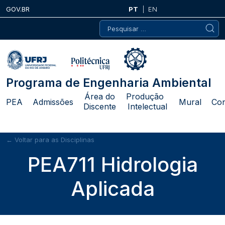
Skip
GOV.BR
PT
EN
to
Pesquisar
content
por:
Programa de Engenharia Ambiental
Área do
Produção
PEA
Admissões
Mural
Con
Discente
Intelectual
← Voltar para as Disciplinas
PEA711 Hidrologia
Aplicada