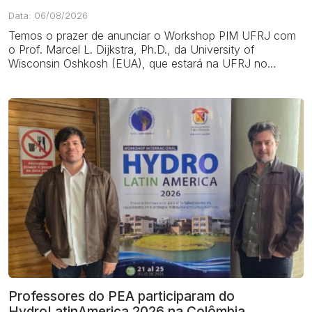
Data: 06/08/2026
Temos o prazer de anunciar o Workshop PIM UFRJ com
o Prof. Marcel L. Dijkstra, Ph.D., da University of
Wisconsin Oshkosh (EUA), que estará na UFRJ no
âmbito do projeto Fulbright PMG. O encontro acon...
Professores do PEA participaram do
HydroLatinAmerica 2026 na Colômbia