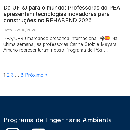
Da UFRJ para o mundo: Professoras do PEA
apresentam tecnologias inovadoras para
construções no REHABEND 2026
Data: 22/06/2026
PEA/UFRJ marcando presença internacional!
🌍
Na
última semana, as professoras Carina Stolz e Mayara
Amario representaram nosso Programa de Pós-
Graduação no 11th Euro-American Congress o...
1
2
3
…
8
Próximo »
Programa de Engenharia Ambiental