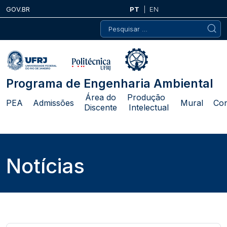
Skip
GOV.BR
PT
EN
to
Pesquisar
content
por:
Programa de Engenharia Ambiental
Área do
Produção
PEA
Admissões
Mural
Con
Discente
Intelectual
Notícias