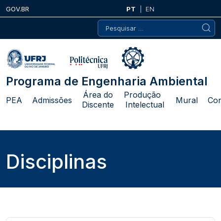
Skip
GOV.BR
PT
EN
to
Pesquisar
content
por:
Programa de Engenharia Ambiental
Área do
Produção
PEA
Admissões
Mural
Con
Discente
Intelectual
Disciplinas