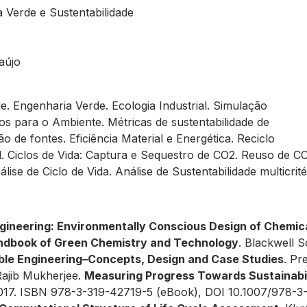
a Verde e Sustentabilidade
aújo
. Engenharia Verde. Ecologia Industrial. Simulação
s para o Ambiente. Métricas de sustentabilidade de
de fontes. Eficiência Material e Energética. Reciclo
. Ciclos de Vida: Captura e Sequestro de CO2. Reuso de C
se de Ciclo de Vida. Análise de Sustentabilidade multicrité
gineering: Environmentally Conscious Design of Chemic
dbook of Green Chemistry and Technology
. Blackwell 
ble Engineering–Concepts, Design and Case Studies
. Pr
Rajib Mukherjee.
Measuring Progress Towards Sustainabil
, 2017. ISBN 978-3-319-42719-5 (eBook), DOI 10.1007/978-