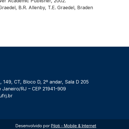
wer Academic Publisher, 2002.
 Graedel, B.R. Allenby, T.E. Graedel, Braden
, 149, CT, Bloco D, 2º andar, Sala D 205
 de Janeiro/RJ – CEP 21941-909
ufrj.br
Desenvolvido por
Piloti - Mobile & Internet