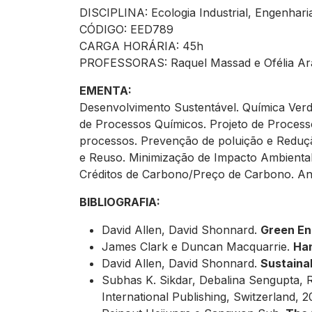
DISCIPLINA: Ecologia Industrial, Engenhari
CÓDIGO: EED789
CARGA HORÁRIA: 45h
PROFESSORAS: Raquel Massad e Ofélia Ar
EMENTA:
Desenvolvimento Sustentável. Química Verde
de Processos Químicos. Projeto de Processo
processos. Prevenção de poluição e Redução 
e Reuso. Minimização de Impacto Ambiental
Créditos de Carbono/Preço de Carbono. Análi
BIBLIOGRAFIA:
David Allen, David Shonnard.
Green En
James Clark e Duncan Macquarrie.
Han
David Allen, David Shonnard.
Sustaina
Subhas K. Sikdar, Debalina Sengupta, 
International Publishing, Switzerland