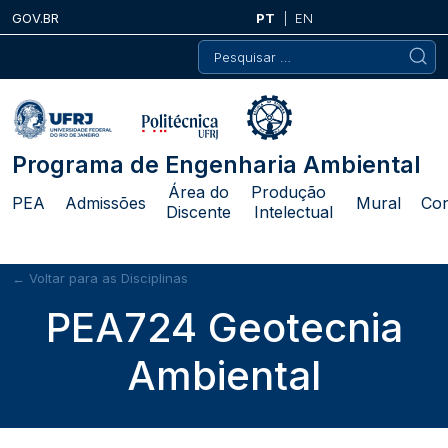
Skip
GOV.BR
PT
EN
to
Pesquisar
content
por:
Programa de Engenharia Ambiental
Área do
Produção
PEA
Admissões
Mural
Con
Discente
Intelectual
← Voltar para as Disciplinas
PEA724 Geotecnia
Ambiental