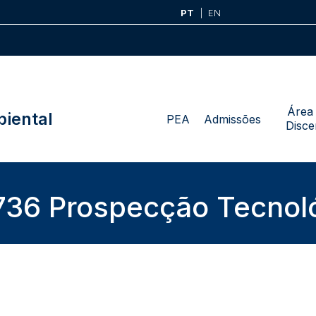
PT
EN
Área
iental
PEA
Admissões
Disce
36 Prospecção Tecnol