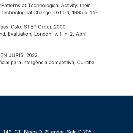
erns of Technological Activity: their
 Technological Change. Oxford, 1995 p. 14-
enges. Oslo: STEP Group,2000.
Evaluation, London, v. 1, n. 2, Abril
MEN JURIS, 2022.
 para inteligência competitiva, Curitiba,
, 149, CT, Bloco D, 2º andar, Sala D 205