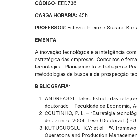
CÓDIGO:
EED736
CARGA HORÁRIA:
45h
PROFESSOR:
Estevão Freire e Suzana Bor
EMENTA:
A inovação tecnológica e a inteligência co
estratégica das empresas, Conceitos e ferr
tecnológica, Planejamento estratégico e Ro
metodologias de busca e de prospecção te
BIBLIOGRAFIA:
ANDREASSI, Tales.”Estudo das relações 
doutorado – Faculdade de Economia, Ad
COUTINHO, P. L. – “Estratégia tecnológ
de Janeiro, 2004. Tese (Doutorado) –
KUTUCUOGLU, K.Y; et al – “A framewor
Operations and Production Management,