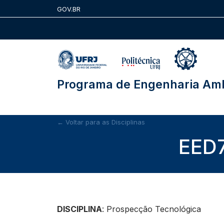
Skip
GOV.BR
to
content
Programa de Engenharia Amb
← Voltar para as Disciplinas
EED7
DISCIPLINA
: Prospecção Tecnológica