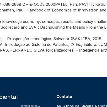
-2888-2 – © OCDE 2000PATEL, Pari; PAVITT, Keith. “Patt
Stoneman, Paul. Handbook of Economics of Innovattion and
he knowledge economy: concepts, results and policy chall
ecard and EVA_: Distinguishing the Means From the End. 
– Prospecção tecnológica. Salvador (BA): IFBA, 2018.
trodução ao Sistema de Patentes, 2ª Ed., Editora: LU
FERNANDO SILVA (organizadores) – Inteligência artificial
iental
Contato
Av. Athos da Silveira Ramos