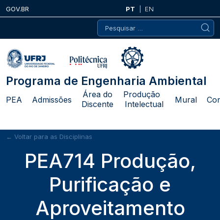
Skip
GOV.BR
PT
EN
to
Pesquisar
content
por:
Programa de Engenharia Ambiental
Área do
Produção
PEA
Admissões
Mural
Con
Discente
Intelectual
← Voltar para as Disciplinas
PEA714 Produção,
Purificação e
Aproveitamento