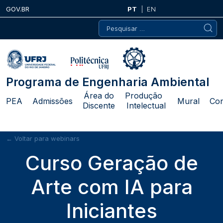
Skip
GOV.BR
PT
EN
to
Pesquisar
content
por:
Programa de Engenharia Ambiental
Área do
Produção
PEA
Admissões
Mural
Con
Discente
Intelectual
← Voltar para webinars
Curso Geração de
Arte com IA para
Iniciantes