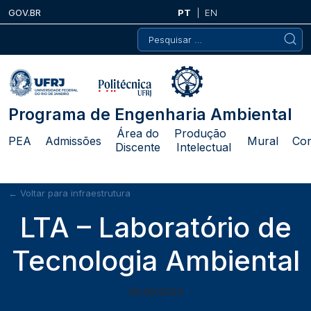
Skip
GOV.BR
PT
EN
to
Pesquisar
content
por:
Programa de Engenharia Ambiental
Área do
Produção
PEA
Admissões
Mural
Con
Discente
Intelectual
← Voltar para infraestrutura
LTA – Laboratório de
Tecnologia Ambiental
05/09/2024